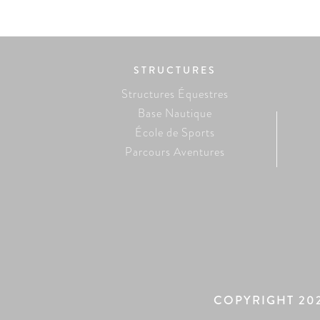
STRUCTURES
Structures Équestres
Base Nautique
École de Sports
Parcours Aventures
COPYRIGHT 20