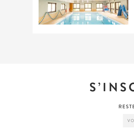
S’INS
REST