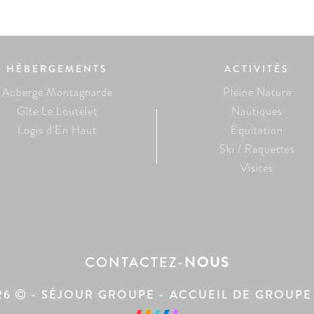
HÉBERGEMENTS
ACTIVITÉS
Auberge Montagnarde
Pleine Nature
Gîte Le Loutelet
Nautiques
Logis d'En Haut
Équitation
Ski / Raquettes
Visites
CONTACTEZ
-
NOUS
26
- SÉJOUR GROUPE - ACCUEIL DE GROUPE