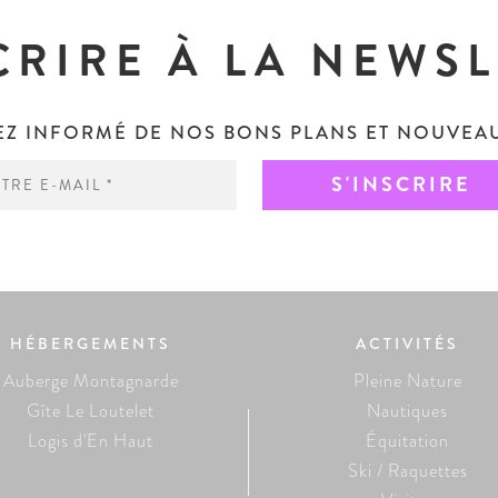
CRIRE À LA NEWS
EZ INFORMÉ DE NOS BONS PLANS ET NOUVEAU
HÉBERGEMENTS
ACTIVITÉS
Auberge Montagnarde
Pleine Nature
Gîte Le Loutelet
Nautiques
Logis d'En Haut
Équitation
Ski / Raquettes