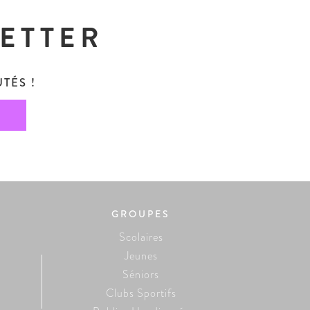
LETTER
TÉS !
GROUPES
Scolaires
Jeunes
Séniors
Clubs Sportifs