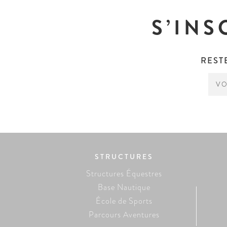
S’INS
REST
STRUCTURES
Structures Équestres
Base Nautique
École de Sports
Parcours Aventures