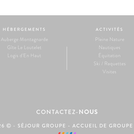
HÉBERGEMENTS
ACTIVITÉS
Auberge Montagnarde
Pleine Nature
Gîte Le Loutelet
Nautiques
Logis d'En Haut
Équitation
Ski / Raquettes
Visites
CONTACTEZ
-
NOUS
26
- SÉJOUR GROUPE - ACCUEIL DE GROUPE