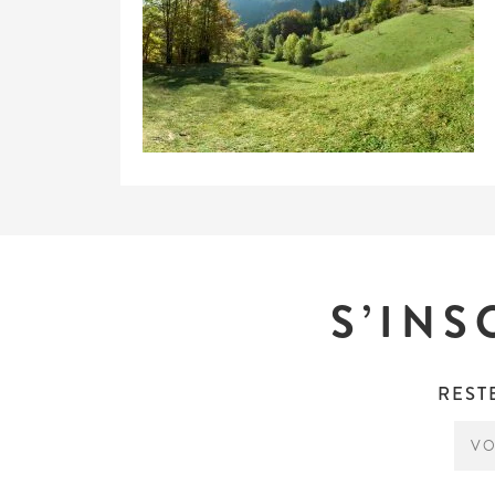
S’INS
REST