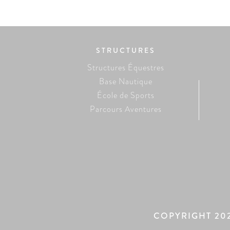
STRUCTURES
Structures Équestres
Base Nautique
École de Sports
Parcours Aventures
COPYRIGHT 20